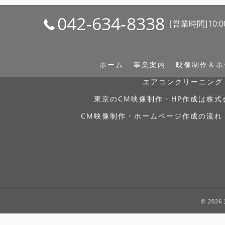
042-634-8338
[営業時間]10:0
ホーム
事業案内
映像制作＆ホ
エアコンクリーニング
東京のCM映像制作・HP作成は株式
CM映像制作・ホームページ作成の流れ
© 202