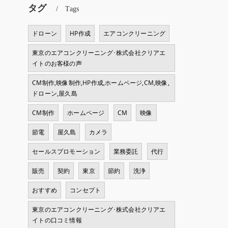
タグ
Tags
ドローン
HP作成
エアコンクリーニング
東京のエアコンクリーニング･株式会社クリアエ
イトのお客様の声
CM制作,映像制作,HP作成,ホームページ,CM,映像,
ドローン,屋久島
CM制作
ホームページ
CM
映像
節電
屋久島
カメラ
セールスプロモーション
業務委託
代行
販売
契約
東京
節約
洗浄
おすすめ
コンセプト
東京のエアコンクリーニング･株式会社クリアエ
イトの口コミ情報