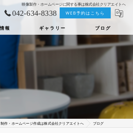
映像製作・ホームページに関する事は株式会社クリアエイトへ
042-634-8338
WEB予約はこちら
情報
ギャラリー
ブログ
像制作・ホームページ作成は株式会社クリアエイトへ
ブログ